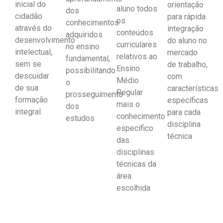
inicial do
orientação
aluno todos
dos
cidadão
para rápida
os
conhecimentos
através do
integração
conteúdos
adquiridos
desenvolvimento
do aluno no
curriculares
no ensino
intelectual,
mercado
relativos ao
fundamental,
sem se
de trabalho,
Ensino
possibilitando
descuidar
com
Médio
o
de sua
características
Regular
prosseguimento
formação
específicas
mais o
dos
integral.
para cada
conhecimento
estudos
disciplina
específico
técnica
das
disciplinas
técnicas da
área
escolhida