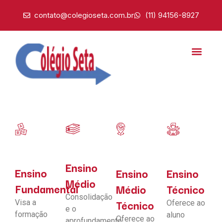
contato@colegioseta.com.br
(11) 94156-8927
Ensino
Ensino
Ensino
Ensino
Médio
Fundamental
Médio
Técnico
Consolidação
Técnico
Visa a
Oferece ao
e o
formação
aluno
Oferece ao
aprofundamento